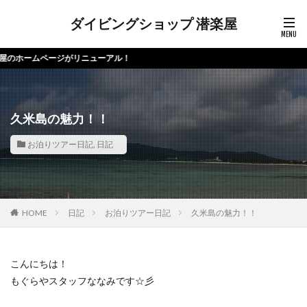
ダイビングショップ 潜楽屋
ージがリニューアル！
久米島の魅力！！
お泊りツアー日記
,
日記
HOME
日記
お泊りツアー日記
久米島の魅力！！
こんにちは！
もぐらやスタッフななみです☆彡