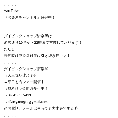
。。。。
YouTube
『潜楽屋チャンネル』好評中！
.
ダイビングショップ潜楽屋は、
通常通り15時から22時まで営業しております！
ただし、
来店時は感染症対策は引き続き行います。
。。。。
ダイビングショップ潜楽屋
→天王寺駅徒歩８分
→平日も海ツアー開催中
→無料説明会随時受付中！
→06-4303-5431
→diving.mogra@gmail.com
※お電話、メールは何時でも大丈夫です☆彡
。。。。