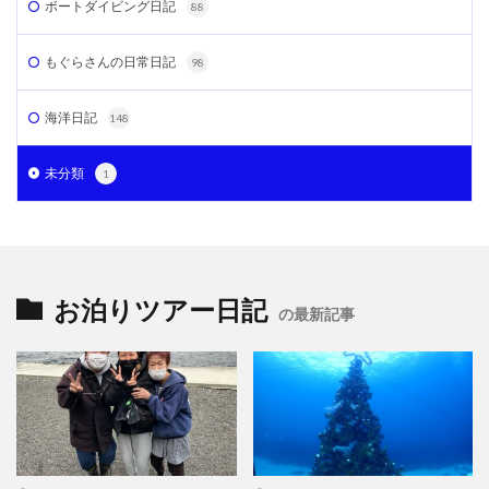
ボートダイビング日記
88
もぐらさんの日常日記
98
海洋日記
148
未分類
1
お泊りツアー日記
の最新記事