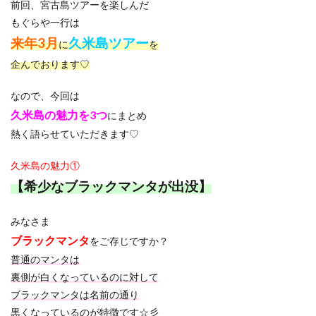
前回、宮古島ツアーを楽しんだ
もぐらや一行は
来年3月
久米島ツアー
に
を
企んでおります♡
なので、今回は
久米島の魅力を3つ
にまとめ
熱く語らせていただきます♡
久米島の魅力①
【希少なブラックマンタが出没】
みなさま
ブラックマンタ
をご存じですか？
普通のマンタは
裏側が白くなっているのに対して
ブラックマンタは名前の通り
黒くなっているのが特徴です☆彡