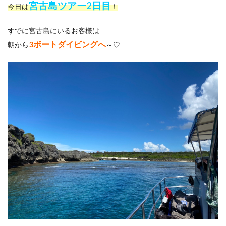
宮古島ツアー2日目
今日は
！
すでに宮古島にいるお客様は
3ボートダイビングへ
朝から
～♡