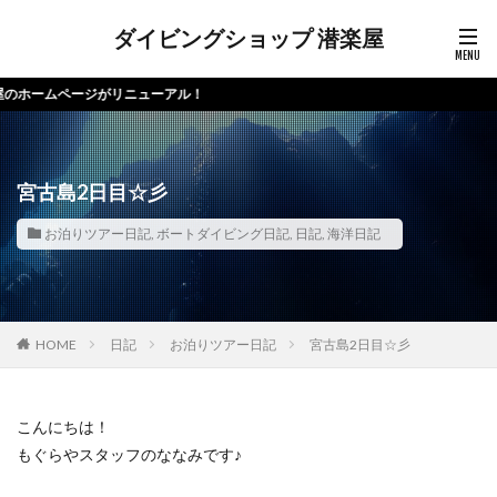
ダイビングショップ 潜楽屋
アル！
宮古島2日目☆彡
お泊りツアー日記
,
ボートダイビング日記
,
日記
,
海洋日記
HOME
日記
お泊りツアー日記
宮古島2日目☆彡
こんにちは！
もぐらやスタッフのななみです♪