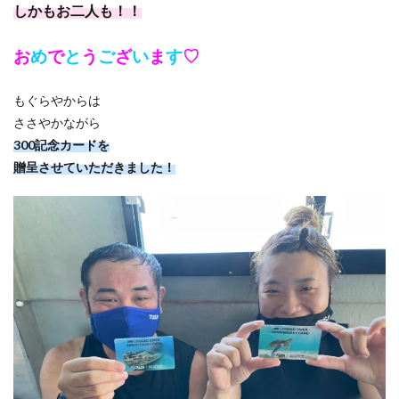
しかもお二人も！！
お
め
で
と
う
ご
ざ
い
ま
す
♡
もぐらやからは
ささやかながら
300記念カードを
贈呈させていただきました！