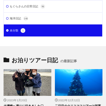
もぐらさんの日常日記
98
海洋日記
148
未分類
1
お泊りツアー日記
の最新記事
2023年1月20日
2022年12月12日
大瀬崎へ潜りに行きました♡
二日目のクリスマスツアーは初富