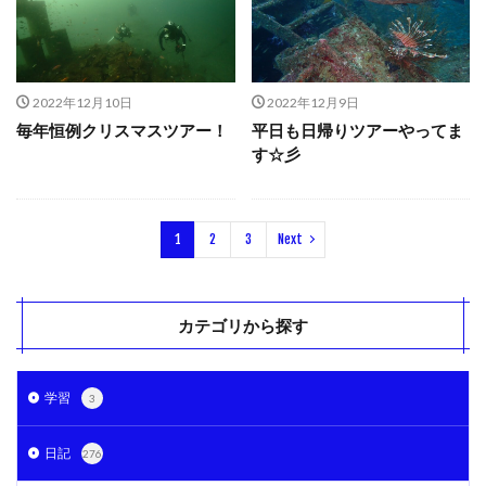
2022年12月10日
2022年12月9日
毎年恒例クリスマスツアー！
平日も日帰りツアーやってま
す☆彡
1
2
3
Next
カテゴリから探す
学習
3
日記
276