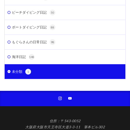
ビーチダイビング日記
50
ボートダイビング日記
88
もぐらさんの日常日記
98
海洋日記
148
未分類
1
住所：〒543-0052
大阪府大阪市天王寺区大道3-3-11 筆本ビル302