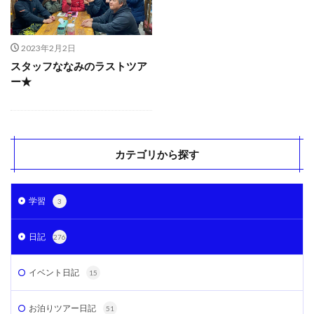
2023年2月2日
スタッフななみのラストツア
ー★
カテゴリから探す
学習
3
日記
276
イベント日記
15
お泊りツアー日記
51