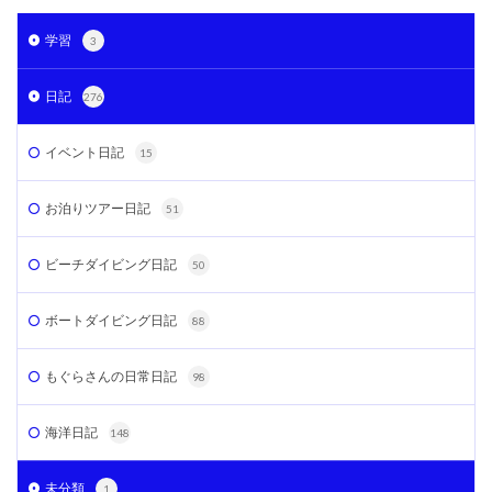
学習
3
日記
276
イベント日記
15
お泊りツアー日記
51
ビーチダイビング日記
50
ボートダイビング日記
88
もぐらさんの日常日記
98
海洋日記
148
未分類
1