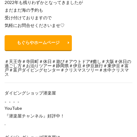
2022年も残りわずかとなってきましたが
まだまだ海の予約も
受け付けておりますので
気軽にお問合せくださいませ♡
もぐらやホームページ
＃天王寺＃寺田町＃休日＃遊び＃アウトドア#癒し＃大阪＃休日の
過ごし方＃お泊りツアー＃静岡県＃伊豆＃伊豆旅行＃東伊豆＃富
戸＃富戸ダイビングセンター＃クリスマスツリー＃水中クリスマ
ス
ダイビングショップ潜楽屋
。。。。
YouTube
『潜楽屋チャンネル』好評中！
.