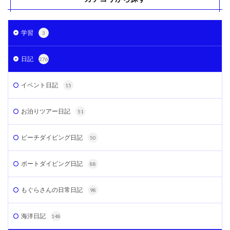
学習
3
日記
276
イベント日記
15
お泊りツアー日記
51
ビーチダイビング日記
50
ボートダイビング日記
88
もぐらさんの日常日記
98
海洋日記
148