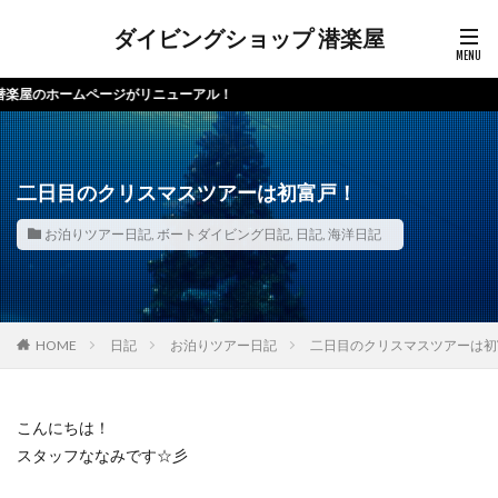
ダイビングショップ 潜楽屋
ページがリニューアル！
二日目のクリスマスツアーは初富戸！
お泊りツアー日記
,
ボートダイビング日記
,
日記
,
海洋日記
HOME
日記
お泊りツアー日記
二日目のクリスマスツアーは初
こんにちは！
スタッフななみです☆彡