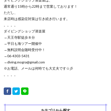
ダイビングショップ潜楽屋は、
通常通り15時から22時まで営業しております！
ただし、
来店時は感染症対策は引き続き行います。
。。。。
ダイビングショップ潜楽屋
→天王寺駅徒歩８分
→平日も海ツアー開催中
→無料説明会随時受付中！
→06-4303-5431
→diving.mogra@gmail.com
※お電話、メールは何時でも大丈夫です☆彡
。。。。
カテゴリから探す