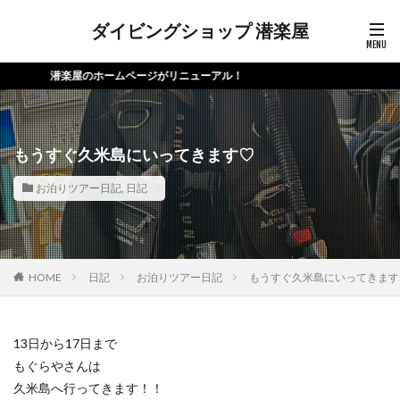
ダイビングショップ 潜楽屋
潜楽屋のホームページがリニューアル！
もうすぐ久米島にいってきます♡
お泊りツアー日記
,
日記
HOME
日記
お泊りツアー日記
もうすぐ久米島にいってきます
13日から17日まで
もぐらやさんは
久米島へ行ってきます！！