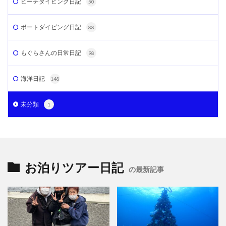
ビーチダイビング日記
50
ボートダイビング日記
88
もぐらさんの日常日記
98
海洋日記
148
未分類
1
お泊りツアー日記
の最新記事