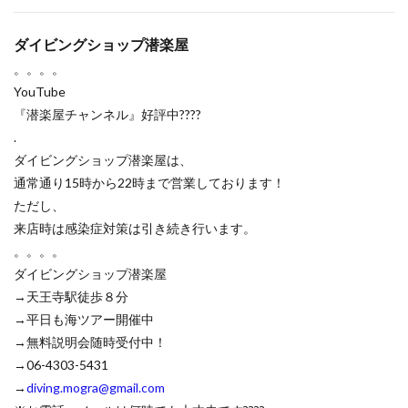
ダイビングショップ潜楽屋
。。。。
YouTube
『潜楽屋チャンネル』好評中????
.
ダイビングショップ潜楽屋は、
通常通り15時から22時まで営業しております！
ただし、
来店時は感染症対策は引き続き行います。
。。。。
ダイビングショップ潜楽屋
→天王寺駅徒歩８分
→平日も海ツアー開催中
→無料説明会随時受付中！
→06-4303-5431
→
diving.mogra@gmail.com