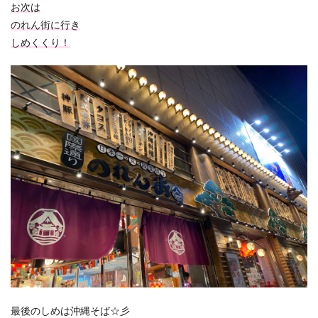
お次は
のれん街に行き
しめくくり！
最後のしめは沖縄そば☆彡