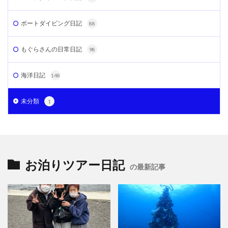
ボートダイビング日記
88
もぐらさんの日常日記
98
海洋日記
148
未分類
1
お泊りツアー日記
の最新記事