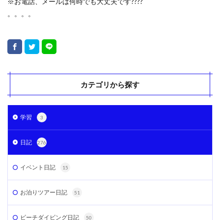
※お電話、メールは何時でも大丈夫です????
。。。。
カテゴリから探す
学習
3
日記
276
イベント日記
15
お泊りツアー日記
51
ビーチダイビング日記
50