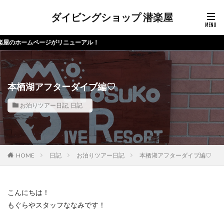
ダイビングショップ 潜楽屋
リニューアル！
本栖湖アフターダイブ編♡
お泊りツアー日記
,
日記
HOME
日記
お泊りツアー日記
本栖湖アフターダイブ編♡
こんにちは！
もぐらやスタッフななみです！