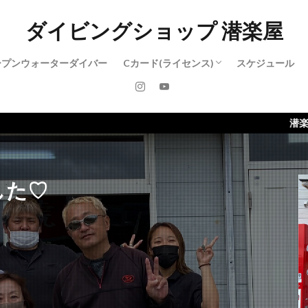
ダイビングショップ 潜楽屋
ープンウォーターダイバー
Cカード(ライセンス)
スケジュール
アドバンスド・オープンウォーターダイ
レスキューダイバー
ダイブマスター
潜楽屋のホームページがリニューア
した♡