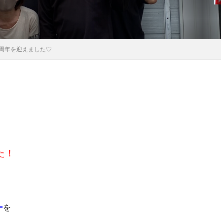
5周年を迎えました♡
た！
ー
を