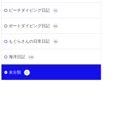
ビーチダイビング日記
50
ボートダイビング日記
88
もぐらさんの日常日記
98
海洋日記
148
未分類
1