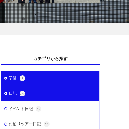
カテゴリから探す
学習
3
日記
276
イベント日記
15
お泊りツアー日記
51