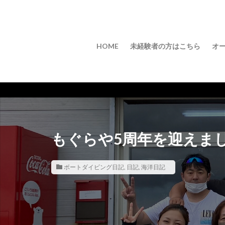
HOME
未経験者の方はこちら
オ
もぐらや5周年を迎えま
ボートダイビング日記
,
日記
,
海洋日記