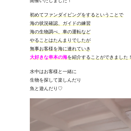
開催いたしました！
初めてファンダイビングをするということで
海の状況確認、ガイドの練習
海の生物調べ、車の運転など
やることはたんまりでしたが
無事お客様を海に連れていき
大好きな串本の海
を紹介することができました
水中はお客様と一緒に
生物を探して楽しんだり
魚と遊んだり♡