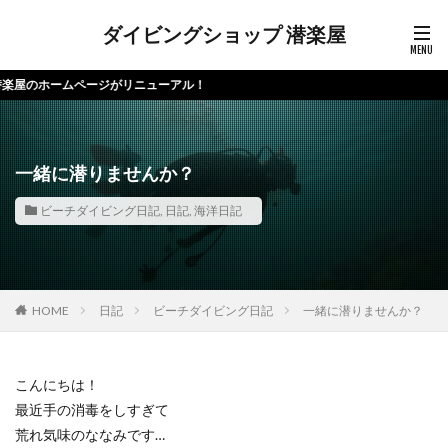
ダイビングショップ 潜楽屋
ームページがリニューアル！
一緒に潜りませんか？
ビーチダイビング日記
,
日記
,
海洋日記
HOME
日記
ビーチダイビング日記
一緒に潜りませんか？
こんにちは！
最近手の消毒をしすぎて
荒れ気味のななみです…