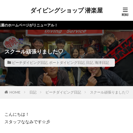
ダイビングショップ 潜楽屋
ージがリニューアル！
スクール頑張りました♡
ビーチダイビング日記
,
ボートダイビング日記
,
日記
,
海洋日記
HOME
日記
ビーチダイビング日記
スクール頑張りました♡
こんにちは！
スタッフななみです☆彡