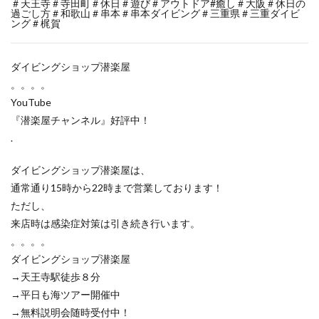
＃天王寺＃寺田町＃休日＃遊び＃アウトドア#癒し＃大阪＃休日の
過ごし方＃和歌山＃串本＃串本ダイビング＃三重県＃三重ダイビ
ング＃梶賀
ダイビングショップ潜楽屋
。。。。
YouTube
『潜楽屋チャンネル』好評中！
.
ダイビングショップ潜楽屋は、
通常通り15時から22時まで営業しております！
ただし、
来店時は感染症対策は引き続き行います。
。。。。
ダイビングショップ潜楽屋
→天王寺駅徒歩８分
→平日も海ツアー開催中
→無料説明会随時受付中！