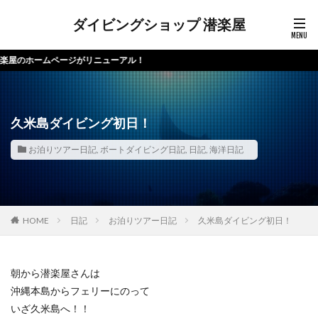
ダイビングショップ 潜楽屋
ページがリニューアル！
久米島ダイビング初日！
お泊りツアー日記
,
ボートダイビング日記
,
日記
,
海洋日記
HOME
日記
お泊りツアー日記
久米島ダイビング初日！
朝から潜楽屋さんは
沖縄本島からフェリーにのって
いざ久米島へ！！