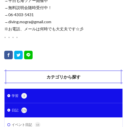
→平日も海ツアー開催中
→無料説明会随時受付中！
→06-4303-5431
→diving.mogra@gmail.com
※お電話、メールは何時でも大丈夫です☆彡
。。。。
カテゴリから探す
学習
3
日記
276
イベント日記
15