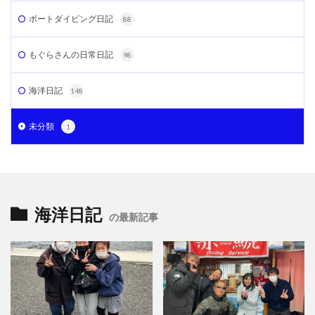
ボートダイビング日記
88
もぐらさんの日常日記
98
海洋日記
148
未分類
1
海洋日記
の最新記事