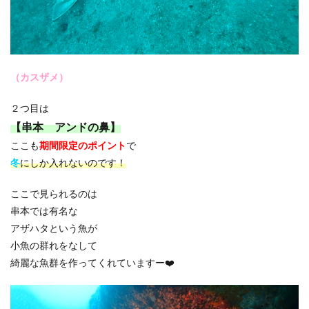
（カスザメ）
２つ目は
【串本 アンドの鼻】
ここも
期間限定のポイント
で
冬
にしか入れないのです！
ここで見られるのは
串本では有名な
アザハタという魚が
小魚の群れをなして
綺麗な魚群を作ってくれていますー❤️