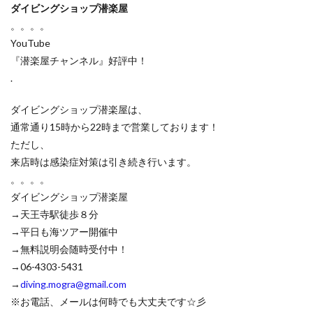
ダイビングショップ潜楽屋
。。。。
YouTube
『潜楽屋チャンネル』好評中！
.
ダイビングショップ潜楽屋は、
通常通り15時から22時まで営業しております！
ただし、
来店時は感染症対策は引き続き行います。
。。。。
ダイビングショップ潜楽屋
→天王寺駅徒歩８分
→平日も海ツアー開催中
→無料説明会随時受付中！
→06-4303-5431
→
diving.mogra@gmail.com
※お電話、メールは何時でも大丈夫です☆彡