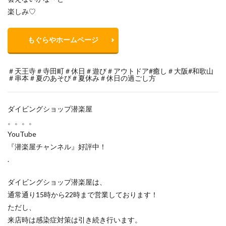
楽しみ♡
もぐらやホームページ
＃天王寺＃寺田町＃休日＃遊び＃アウトドア#癒し＃大阪#和歌山
＃串本＃夏のあそび＃夏休み＃休日の過ごし方
ダイビングショップ潜楽屋
。。。。
YouTube
『潜楽屋チャンネル』好評中！
.
ダイビングショップ潜楽屋は、
通常通り15時から22時まで営業しております！
ただし、
来店時は感染症対策は引き続き行います。