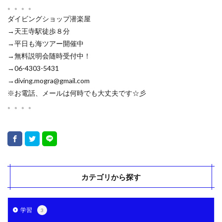
。。。。
ダイビングショップ潜楽屋
→天王寺駅徒歩８分
→平日も海ツアー開催中
→無料説明会随時受付中！
→06-4303-5431
→diving.mogra@gmail.com
※お電話、メールは何時でも大丈夫です☆彡
。。。。
カテゴリから探す
学習
3