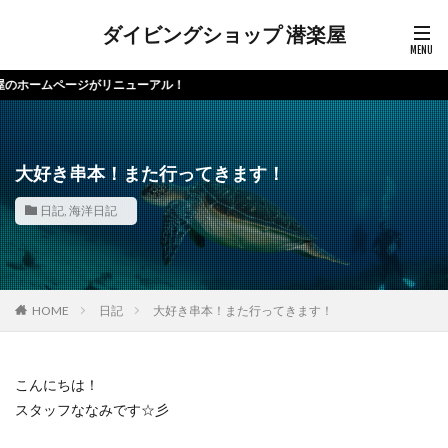
ダイビングショップ 潜楽屋
ームページがリニューアル！
大好き串本！また行ってきます！
日記
,
海洋日記
HOME
日記
大好き串本！また行ってきます！
こんにちは！
スタッフななみです☆彡