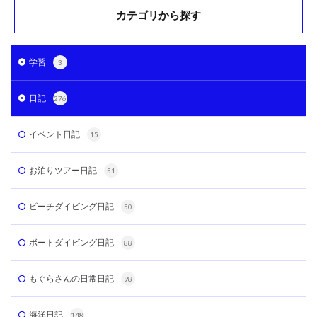
カテゴリから探す
学習
3
日記
276
イベント日記
15
お泊りツアー日記
51
ビーチダイビング日記
50
ボートダイビング日記
88
もぐらさんの日常日記
98
海洋日記
148