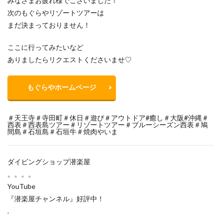
みなさまお疲れ様でございました！
次のもぐらやリゾートツアーは
まだ決まっておりません！
ここに行ってみたいなど
ありましたらリクエストくださいませ♡
もぐらやホームページ
＃天王寺＃寺田町＃休日＃遊び＃アウトドア#癒し＃大阪#沖縄＃
西表＃西表島ツアー＃リゾートツアー＃ブルーシーズン西表＃鳩
間島＃石垣島＃石垣牛＃焼肉やいま
ダイビングショップ潜楽屋
。。。。
YouTube
『潜楽屋チャンネル』好評中！
.