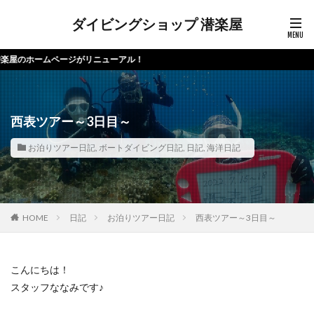
ダイビングショップ 潜楽屋
ージがリニューアル！
西表ツアー～3日目～
お泊りツアー日記
,
ボートダイビング日記
,
日記
,
海洋日記
HOME
日記
お泊りツアー日記
西表ツアー～3日目～
こんにちは！
スタッフななみです♪