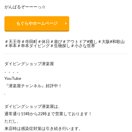
がんばるぞーーーっ☆
もぐらやホームページ
＃天王寺＃寺田町＃休日＃遊び＃アウトドア#癒し＃大阪#和歌山
＃串本＃串本ダイビング＃生物探し＃小さな世界
ダイビングショップ潜楽屋
。。。。
YouTube
『潜楽屋チャンネル』好評中！
.
ダイビングショップ潜楽屋は、
通常通り15時から22時まで営業しております！
ただし、
来店時は感染症対策は引き続き行います。