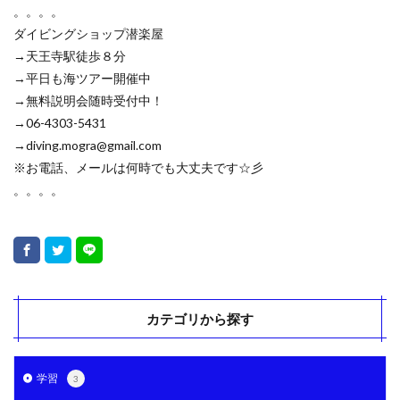
。。。。
ダイビングショップ潜楽屋
→天王寺駅徒歩８分
→平日も海ツアー開催中
→無料説明会随時受付中！
→06-4303-5431
→diving.mogra@gmail.com
※お電話、メールは何時でも大丈夫です☆彡
。。。。
カテゴリから探す
学習
3