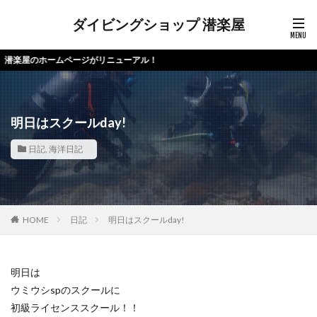
ダイビングショップ 潜楽屋
のホームページがリニューアル！
明日はスクールday!
日記
,
海洋日記
HOME
日記
明日はスクールday!
明日は
ウミウシspのスクールに
初級ライセンススクール！！