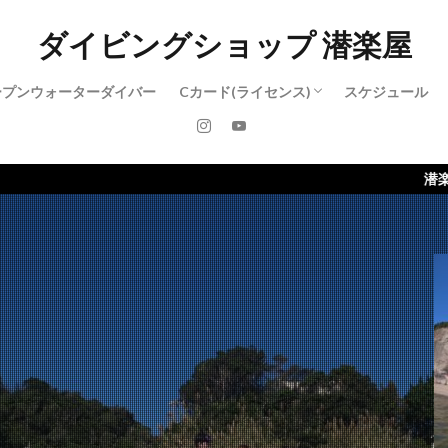
ダイビングショップ 潜楽屋
ープンウォーターダイバー
Cカード(ライセンス)
スケジュール
アドバンスド・オープンウォーターダイ
レスキューダイバー
ダイブマスター
潜楽屋のホームページがリニ