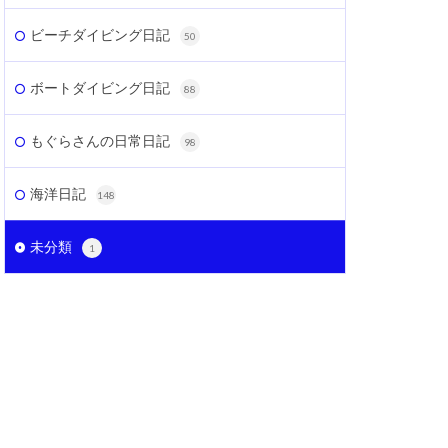
ビーチダイビング日記
50
ボートダイビング日記
88
もぐらさんの日常日記
98
海洋日記
148
未分類
1