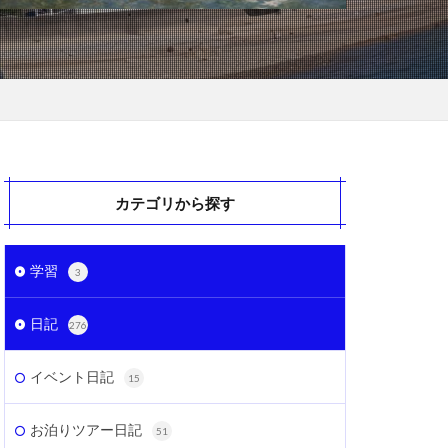
カテゴリから探す
学習
3
日記
276
イベント日記
15
お泊りツアー日記
51