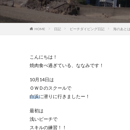
HOME
日記
ビーチダイビング日記
海のあと
こんにちは！
焼肉食べ過ぎている、ななみです！
10月14日は
ＯＷＤのスクールで
白浜
に潜りに行きましたー！
最初は
浅いビーチで
スキルの練習！！