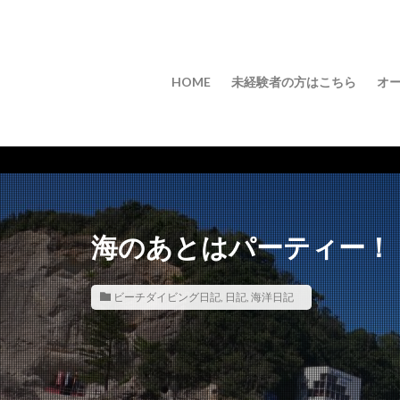
HOME
未経験者の方はこちら
オ
海のあとはパーティー！
ビーチダイビング日記
,
日記
,
海洋日記