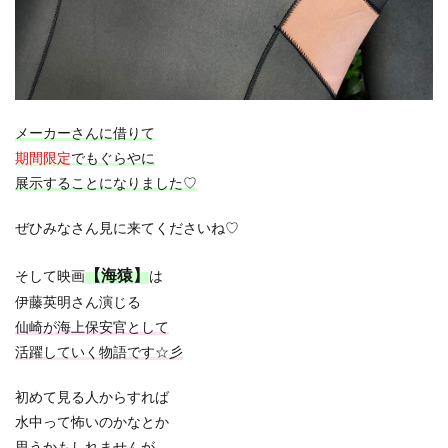
メーカーさんに借りて
期間限定
でもぐらやに
展示することになりました♡
ぜひみなさん見に来てくださいね♡
【海猿】
そして映画
は
伊藤英明さん演じる
仙崎が海上保安官として
活躍していく物語です☆彡
初めて見る人からすれば
水中って怖いのかなとか
思うかもしれませんが…