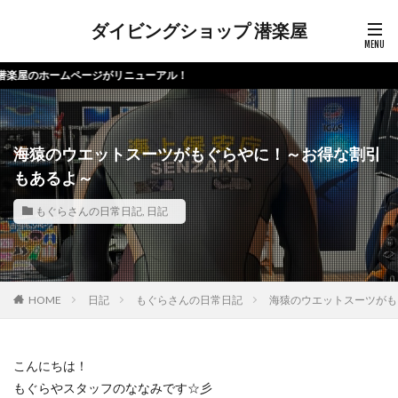
ダイビングショップ 潜楽屋
ムページがリニューアル！
海猿のウエットスーツがもぐらやに！～お得な割引
もあるよ～
もぐらさんの日常日記
,
日記
HOME
日記
もぐらさんの日常日記
海猿のウエットスーツがも
こんにちは！
もぐらやスタッフのななみです☆彡