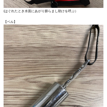
(はぐれたとき水面にあがり膨らまし助けを呼ぶ）
【ベル】