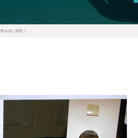
ン飲み会に挑戦！
！