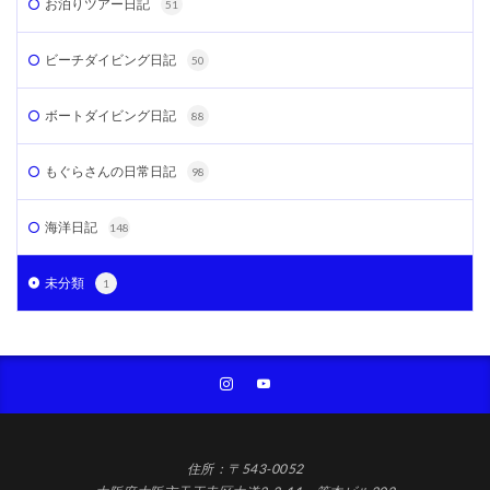
お泊りツアー日記
51
ビーチダイビング日記
50
ボートダイビング日記
88
もぐらさんの日常日記
98
海洋日記
148
未分類
1
住所：〒543-0052