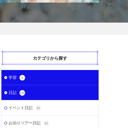
カテゴリから探す
学習
3
日記
276
イベント日記
15
お泊りツアー日記
51