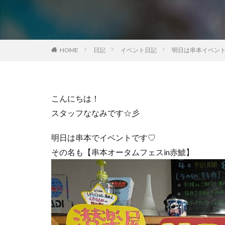
HOME
日記
イベント日記
明日は串本イベン
こんにちは！
スタッフななみです☆彡
明日は串本でイベントです♡
その名も【串本オータムフェスin赤鯱】