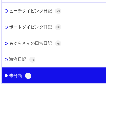
ビーチダイビング日記
50
ボートダイビング日記
88
もぐらさんの日常日記
98
海洋日記
148
未分類
1