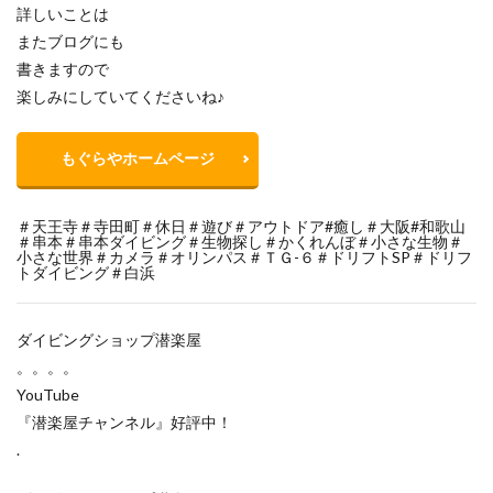
詳しいことは
またブログにも
書きますので
楽しみにしていてくださいね♪
もぐらやホームページ
＃天王寺＃寺田町＃休日＃遊び＃アウトドア#癒し＃大阪#和歌山
＃串本＃串本ダイビング＃生物探し＃かくれんぼ＃小さな生物＃
小さな世界＃カメラ＃オリンパス＃ＴＧ-６＃ドリフトSP＃ドリフ
トダイビング＃白浜
ダイビングショップ潜楽屋
。。。。
YouTube
『潜楽屋チャンネル』好評中！
.