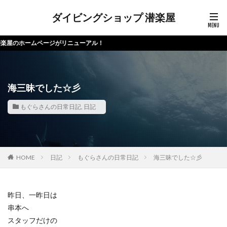
ダイビングショップ 潜楽屋
ムページがリニューアル！
海三昧でした☆彡
もぐらさんの日常日記
,
日記
HOME
日記
もぐらさんの日常日記
海三昧でした☆彡
昨日、一昨日は
串本へ
スタッフだけの