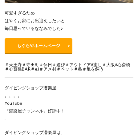
可愛すぎるため
はやくお家にお出迎えしたいと
毎日思っているななみでした♪
もぐらやホームページ
＃天王寺＃寺田町＃休日＃遊び＃アウトドア#癒し＃大阪#心斎橋
＃心斎橋BAR＃e.i＃アメ村＃ペット＃亀＃亀を飼う
ダイビングショップ潜楽屋
。。。。
YouTube
『潜楽屋チャンネル』好評中！
.
ダイビングショップ潜楽屋は、