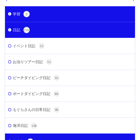
学習
3
日記
276
イベント日記
15
お泊りツアー日記
51
ビーチダイビング日記
50
ボートダイビング日記
88
もぐらさんの日常日記
98
海洋日記
148