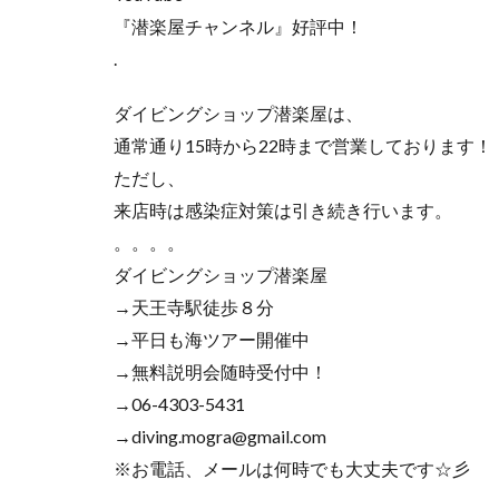
『潜楽屋チャンネル』好評中！
.
ダイビングショップ潜楽屋は、
通常通り15時から22時まで営業しております！
ただし、
来店時は感染症対策は引き続き行います。
。。。。
ダイビングショップ潜楽屋
→天王寺駅徒歩８分
→平日も海ツアー開催中
→無料説明会随時受付中！
→06-4303-5431
→diving.mogra@gmail.com
※お電話、メールは何時でも大丈夫です☆彡