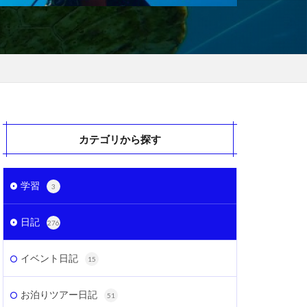
カテゴリから探す
学習
3
日記
276
イベント日記
15
お泊りツアー日記
51