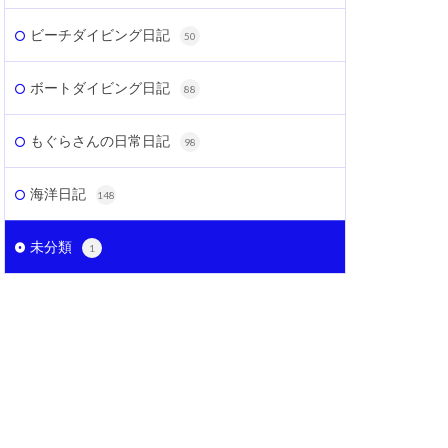
ビーチダイビング日記
50
ボートダイビング日記
88
もぐらさんの日常日記
98
海洋日記
148
未分類
1