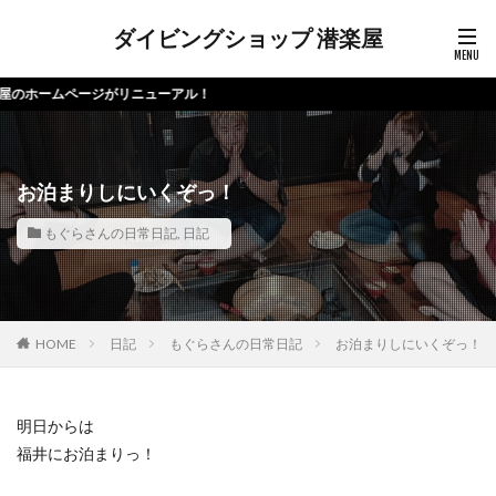
ダイビングショップ 潜楽屋
ムページがリニューアル！
お泊まりしにいくぞっ！
もぐらさんの日常日記
,
日記
HOME
日記
もぐらさんの日常日記
お泊まりしにいくぞっ！
明日からは
福井にお泊まりっ！