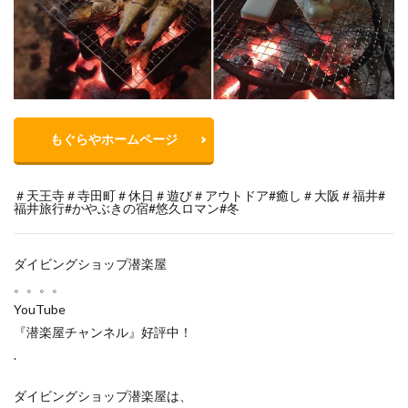
もぐらやホームページ
＃天王寺＃寺田町＃休日＃遊び＃アウトドア#癒し＃大阪＃福井#
福井旅行#かやぶきの宿#悠久ロマン#冬
ダイビングショップ潜楽屋
。。。。
YouTube
『潜楽屋チャンネル』好評中！
.
ダイビングショップ潜楽屋は、