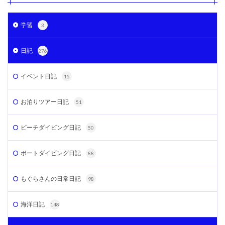
学習
3
日記
276
イベント日記
15
お泊りツアー日記
51
ビーチダイビング日記
50
ボートダイビング日記
88
もぐらさんの日常日記
98
海洋日記
148