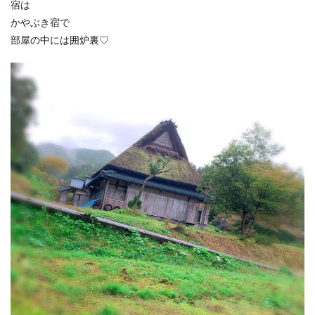
宿は
かやぶき宿で
部屋の中には囲炉裏♡