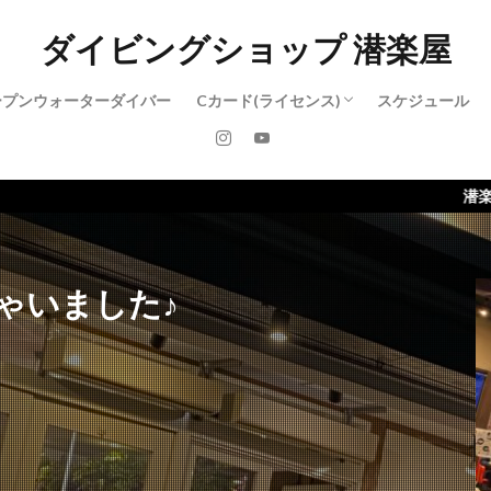
ダイビングショップ 潜楽屋
ープンウォーターダイバー
Cカード(ライセンス)
スケジュール
アドバンスド・オープンウォーターダイ
レスキューダイバー
ダイブマスター
潜楽屋のホームページがリニ
ゃいました♪