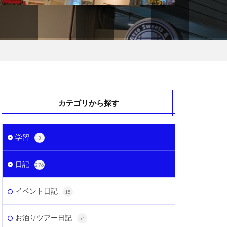
カテゴリから探す
学習
3
日記
276
イベント日記
15
お泊りツアー日記
51