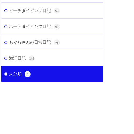
ビーチダイビング日記
50
ボートダイビング日記
88
もぐらさんの日常日記
98
海洋日記
148
未分類
1