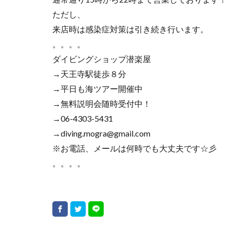
ただし、
来店時は感染症対策は引き続き行います。
。。。。
ダイビングショップ潜楽屋
→天王寺駅徒歩８分
→平日も海ツアー開催中
→無料説明会随時受付中！
→06-4303-5431
→diving.mogra@gmail.com
※お電話、メールは何時でも大丈夫です☆彡
。。。。