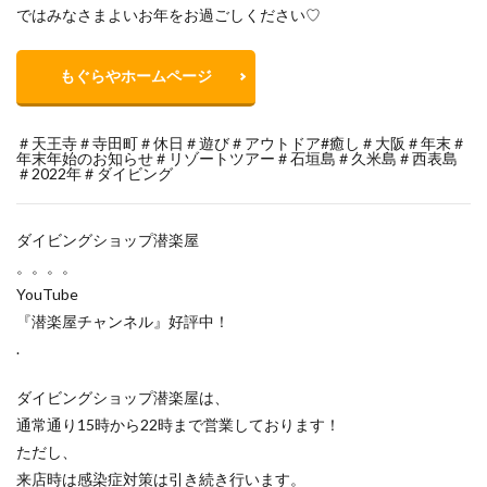
ではみなさまよいお年をお過ごしください♡
もぐらやホームページ
＃天王寺＃寺田町＃休日＃遊び＃アウトドア#癒し＃大阪＃年末＃
年末年始のお知らせ＃リゾートツアー＃石垣島＃久米島＃西表島
＃2022年＃ダイビング
ダイビングショップ潜楽屋
。。。。
YouTube
『潜楽屋チャンネル』好評中！
.
ダイビングショップ潜楽屋は、
通常通り15時から22時まで営業しております！
ただし、
来店時は感染症対策は引き続き行います。