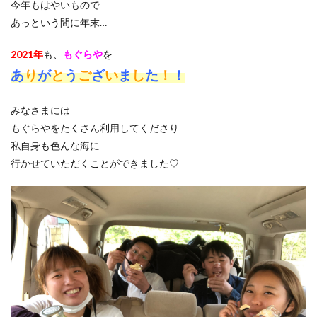
今年もはやいもので
あっという間に年末…
2021年
も、
もぐらや
を
あ
り
が
と
う
ご
ざ
い
ま
し
た
！
！
みなさまには
もぐらやをたくさん利用してくださり
私自身も色んな海に
行かせていただくことができました♡