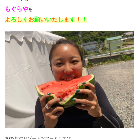
もぐらや
を
よ
ろ
し
く
お
願
い
い
た
し
ま
す
！
！
2022年のリゾートツアーとしては