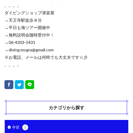
。。。。
ダイビングショップ潜楽屋
→天王寺駅徒歩８分
→平日も海ツアー開催中
→無料説明会随時受付中！
→06-4303-5431
→diving.mogra@gmail.com
※お電話、メールは何時でも大丈夫です☆彡
。。。。
カテゴリから探す
学習
3