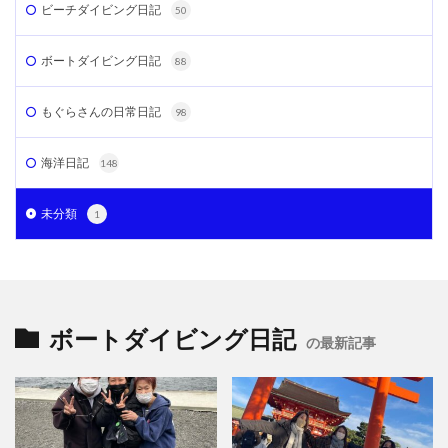
ビーチダイビング日記
50
ボートダイビング日記
88
もぐらさんの日常日記
98
海洋日記
148
未分類
1
ボートダイビング日記
の最新記事