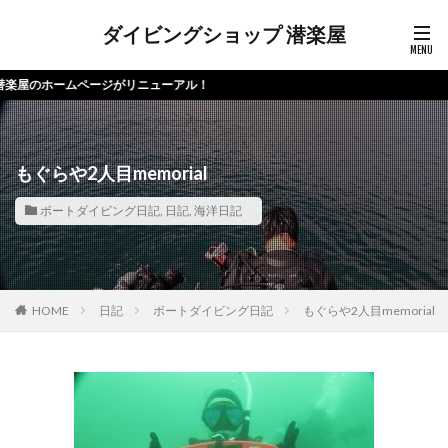
ダイビングショップ 潜楽屋
ホームページがリニューアル！
もぐらや2人目memorial
ボートダイビング日記
,
日記
,
海洋日記
HOME
日記
ボートダイビング日記
もぐらや2人目memorial