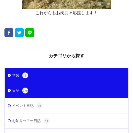
これからもお肉共々応援します！
カテゴリから探す
学習
3
日記
276
イベント日記
15
お泊りツアー日記
51